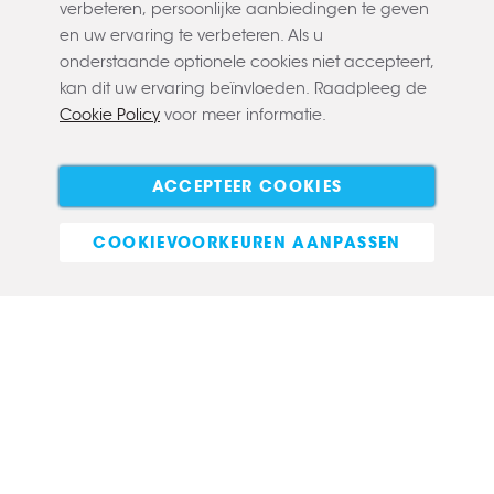
verbeteren, persoonlijke aanbiedingen te geven
en uw ervaring te verbeteren. Als u
onderstaande optionele cookies niet accepteert,
kan dit uw ervaring beïnvloeden. Raadpleeg de
Cookie Policy
voor meer informatie.
Copyright © 2022 CLAERBOUT
Algemene voorwaarden
Privacy policy
Cookie policy
ACCEPTEER COOKIES
E-commerce
COOKIEVOORKEUREN AANPASSEN