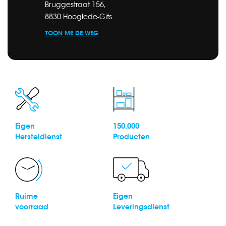
Bruggestraat 156,
8830 Hooglede-Gits
TOON ME DE WEG
Eigen
150.000
Hersteldienst
Producten
Ruime
Eigen
voorraad
Leveringsdienst