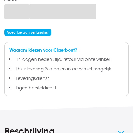
gallerij
Voeg toe aan verlanglijst
Waarom kiezen voor Claerbout?
14 dagen bedenktijd, retour via onze winkel
Thuislevering & afhalen in de winkel mogelijk
Leveringsdienst
Eigen hersteldienst
Beschrijving