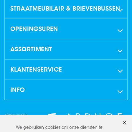
STRAATMEUBILAIR & BRIEVENBUSSEN
OPENINGSUREN
ASSORTIMENT
KLANTENSERVICE
INFO
We gebruiken cookies om onze diensten te
Slui