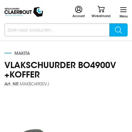
Account
Winkelmand
Menu
Searc
Search
MAKITA
VLAKSCHUURDER BO4900V
+KOFFER
Art. NR
MAKBO4900VJ
Ga
naar
het
einde
van
de