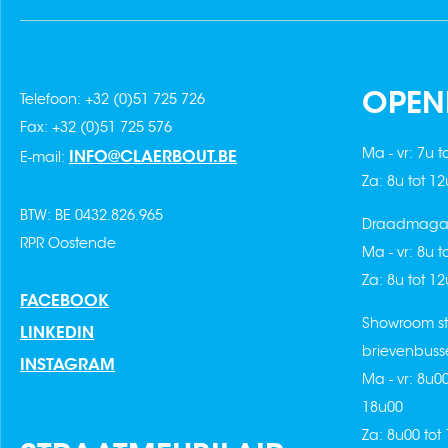
OPEN
Telefoon: +32 (0)51 725 726
Fax: +32 (0)51 725 576
Ma - vr: 7u t
INFO@CLAERBOUT.BE
E-mail:
Za: 8u tot 1
BTW: BE 0432.826.965
Draadmagaz
RPR Oostende
Ma - vr: 8u t
Za: 8u tot 1
FACEBOOK
Showroom st
LINKEDIN
brievenbuss
INSTAGRAM
Ma - vr: 8u0
18u00
Za: 8u00 tot