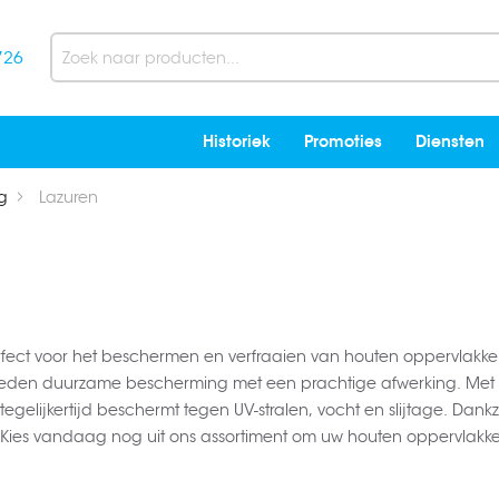
726
Search
Historiek
Promoties
Diensten
g
Lazuren
ect voor het beschermen en verfraaien van houten oppervlakken.
ieden duurzame bescherming met een prachtige afwerking. Met e
tegelijkertijd beschermt tegen UV-stralen, vocht en slijtage. Dank
 Kies vandaag nog uit ons assortiment om uw houten oppervlakke