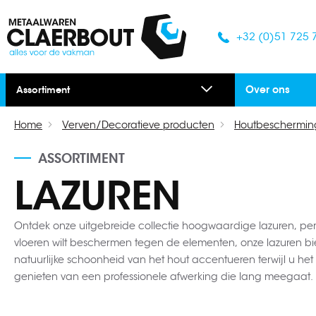
+32 (0)51 725 
Over ons
Assortiment
Home
Verven/Decoratieve producten
Houtbeschermin
ASSORTIMENT
LAZUREN
Ontdek onze uitgebreide collectie hoogwaardige lazuren, perf
vloeren wilt beschermen tegen de elementen, onze lazuren b
natuurlijke schoonheid van het hout accentueren terwijl u het 
genieten van een professionele afwerking die lang meegaat.