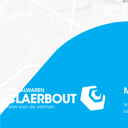
M
Sc
bl