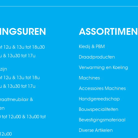
INGSUREN
ASSORTIMEN
Kledij & PBM
ot 12u & 13u tot 18u30
2u & 13u30 tot 17u
Draadproducten
Verwarming en Koeling
ijn
ot 12u & 13u tot 18u
Machines
2u & 13u30 tot 17u
Accessoires Machines
Handgereedschap
raatmeubilair &
en
Bouwspecialiteiten
0 tot 12u00 & 13u00 tot
Bevestigingsmateriaal
Diverse Artikelen
 12u00