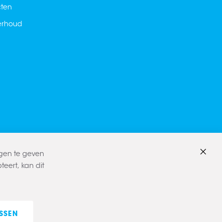
cten
derhoud
ngen te geven
Sluite
eert, kan dit
SSEN
E-commerce