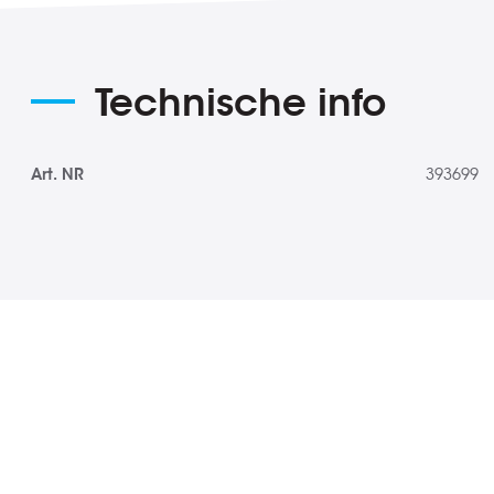
de
afbeeldingen-
gallerij
Technische info
Meer
Art. NR
393699
informatie