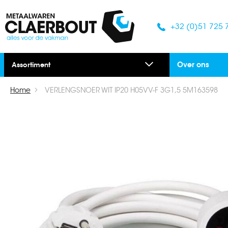
+32 (0)51 725 
Over ons
Assortiment
Home
VERLENGSNOER WIT IP20 H05VV-F 3G1,5 5M163598
Ga
naar
het
einde
van
de
afbeeldingen-
gallerij