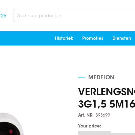
726
Search
Historiek
Promoties
Diensten
MEDELON
VERLENGSNO
3G1,5 5M1
Art. NR
393699
Your price: