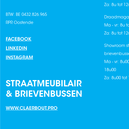
Za: 8u tot 1
BTW: BE 0432.826.965
Draadmagaz
RPR Oostende
Ma - vr: 8u t
Za: 8u tot 1
FACEBOOK
Showroom st
LINKEDIN
brievenbuss
INSTAGRAM
Ma - vr: 8u0
18u00
Za: 8u00 tot
STRAATMEUBILAIR
& BRIEVENBUSSEN
WWW.CLAERBOUT.PRO