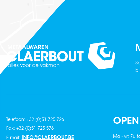
M
Sc
bl
OPEN
Telefoon: +32 (0)51 725 726
Fax: +32 (0)51 725 576
Ma - vr: 7u t
INFO@CLAERBOUT.BE
E-mail: