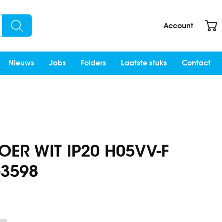
W
Account
Search
Nieuws
Jobs
Folders
Laatste stuks
Contact
ER WIT IP20 H05VV-F
63598