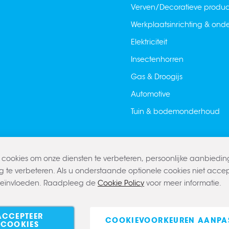
Verven/Decoratieve produ
Werkplaatsinrichting & on
Elektriciteit
Insectenhorren
Gas & Droogijs
Automotive
Tuin & bodemonderhoud
cookies om onze diensten te verbeteren, persoonlijke aanbiedi
g te verbeteren. Als u onderstaande optionele cookies niet accept
beïnvloeden. Raadpleeg de
Cookie Policy
voor meer informatie.
ACCEPTEER
COOKIEVOORKEUREN AANPA
COOKIES
Privacy policy
Cookie policy