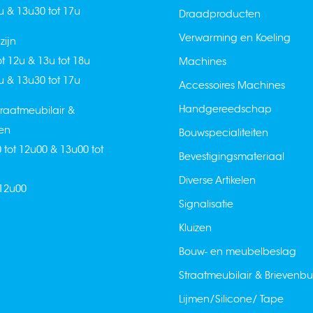
2u & 13u30 tot 17u
Draadproducten
Verwarming en Koeling
ijn
ot 12u & 13u tot 18u
Machines
2u & 13u30 tot 17u
Accessoires Machines
Handgereedschap
raatmeubilair &
en
Bouwspecialiteiten
0 tot 12u00 & 13u00 tot
Bevestigingsmateriaal
Diverse Artikelen
 12u00
Signalisatie
Kluizen
Bouw- en meubelbeslag
Straatmeubilair & Brievenb
Lijmen/Silicone/ Tape