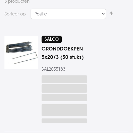
3
producten
Van
Sorteer op
hoog
naar
laag
SALCO
sorteren
GRONDDOEKPEN
5x20/3 (50 stuks)
SAL2055183