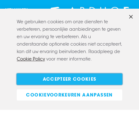
We gebruiken cookies om onze diensten te
Slui
verbeteren, persoonlijke aanbiedingen te geven
en uw ervaring te verbeteren. Als u
onderstaande optionele cookies niet accepteert,
kan dit uw ervaring beïnvloeden. Raadpleeg de
Cookie Policy
voor meer informatie.
Copyright © 2022 CLAERBOUT
Algemene voorwaarden
Privacy policy
Cookie policy
ACCEPTEER COOKIES
E-commerce
COOKIEVOORKEUREN AANPASSEN