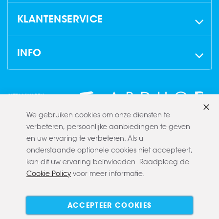
KLANTENSERVICE
INFO
We gebruiken cookies om onze diensten te
Slui
verbeteren, persoonlijke aanbiedingen te geven
en uw ervaring te verbeteren. Als u
onderstaande optionele cookies niet accepteert,
kan dit uw ervaring beïnvloeden. Raadpleeg de
Cookie Policy
voor meer informatie.
Copyright © 2022 CLAERBOUT
Algemene voorwaarden
Privacy policy
Cookie policy
ACCEPTEER COOKIES