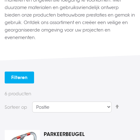
markeren en ongewenste toegang te voorkomen. Met
duurzame materialen en gebruiksvriendelijk ontwerp
bieden onze producten betrouwbare prestaties en gemak in
gebruik. Ontdek ons assortiment en creëer een veilige en
georganiseerde omgeving voor uw projecten en
evenementen.
Filteren
6
producten
Van
Sorteer op
hoog
naar
laag
PARKEERBEUGEL
sorteren