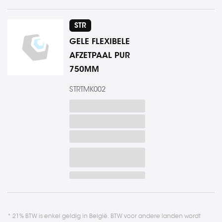
STR
GELE FLEXIBELE
AFZETPAAL PUR
750MM
STRTMK002
* 21% BTW is enkel geldig in België. BTW voor andere landen wordt