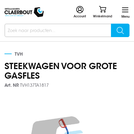
Account
Winkelmand
Menu
Searc
Search
TVH
STEEKWAGEN VOOR GROTE
GASFLES
Art. NR
TVH137TA1817
Ga
naar
het
einde
van
de