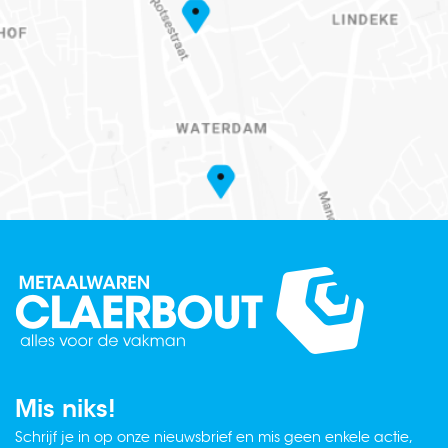
Mis niks!
Schrijf je in op onze nieuwsbrief en mis geen enkele actie,