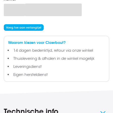
gallerij
Voeg toe aan verlanglijst
Waarom kiezen voor Claerbout?
14 dagen bedenktijd, retour via onze winkel
Thuislevering & afhalen in de winkel mogelijk
Leveringsdienst
Eigen hersteldienst
Technische info