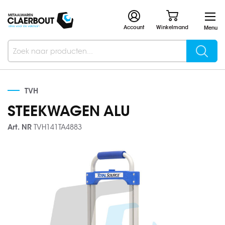
Account
Winkelmand
Menu
Searc
Search
TVH
STEEKWAGEN ALU
Art. NR
TVH141TA4883
Ga
naar
het
einde
van
de
afbeeldingen-