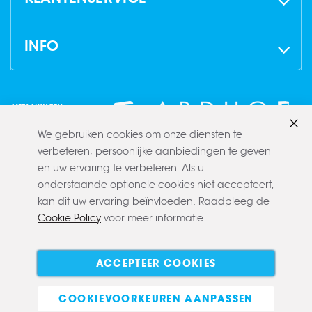
INFO
We gebruiken cookies om onze diensten te
Slui
verbeteren, persoonlijke aanbiedingen te geven
en uw ervaring te verbeteren. Als u
onderstaande optionele cookies niet accepteert,
kan dit uw ervaring beïnvloeden. Raadpleeg de
Cookie Policy
voor meer informatie.
Copyright © 2022 CLAERBOUT
Algemene voorwaarden
Privacy policy
Cookie policy
ACCEPTEER COOKIES
E-commerce
COOKIEVOORKEUREN AANPASSEN