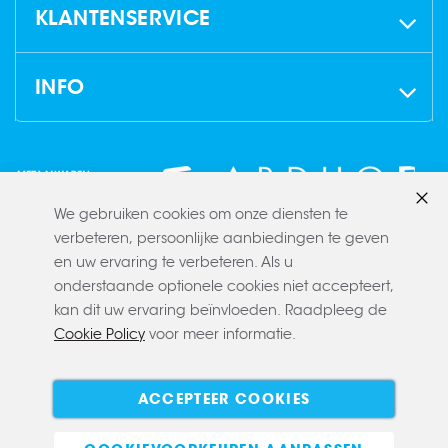
KLANTENSERVICE
INFO
We gebruiken cookies om onze diensten te
Slui
verbeteren, persoonlijke aanbiedingen te geven
en uw ervaring te verbeteren. Als u
onderstaande optionele cookies niet accepteert,
kan dit uw ervaring beïnvloeden. Raadpleeg de
Cookie Policy
voor meer informatie.
Copyright © 2022 CLAERBOUT
Algemene voorwaarden
Privacy policy
Cookie policy
ACCEPTEER COOKIES
E-commerce