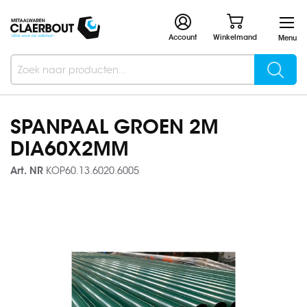
Account
Winkelmand
Menu
Searc
Search
SPANPAAL GROEN 2M
DIA60X2MM
Art. NR
KOP60.13.6020.6005
Ga
naar
het
einde
van
de
afbeeldingen-