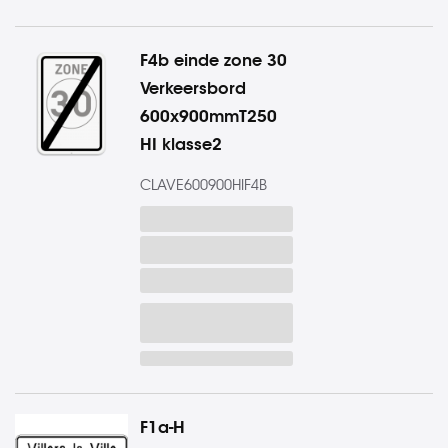
F4b einde zone 30
Verkeersbord
600x900mmT250
HI klasse2
CLAVE600900HIF4B
F1a-H