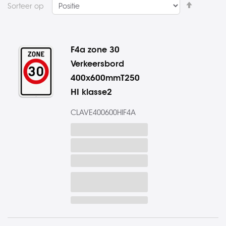
Van
Sorteer op
hoog
naar
laag
F4a zone 30
sorteren
Verkeersbord
400x600mmT250
HI klasse2
CLAVE400600HIF4A