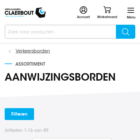
Account
Winkelmand
Menu
Searc
Search
Verkeersborden
ASSORTIMENT
AANWIJZINGSBORDEN
Filteren
Artikelen
1
-
16
van
89