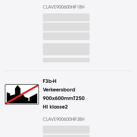
CLAVE900600HIF1BH
F3b-H
Verkeersbord
900x600mmT250
HI klasse2
CLAVE900600HIF3BH