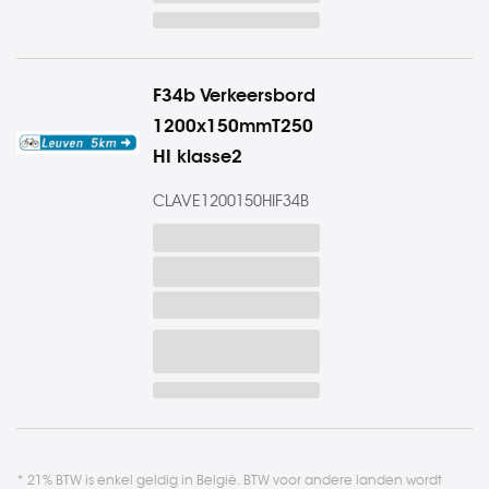
F34b Verkeersbord
1200x150mmT250
HI klasse2
CLAVE1200150HIF34B
* 21% BTW is enkel geldig in België. BTW voor andere landen wordt