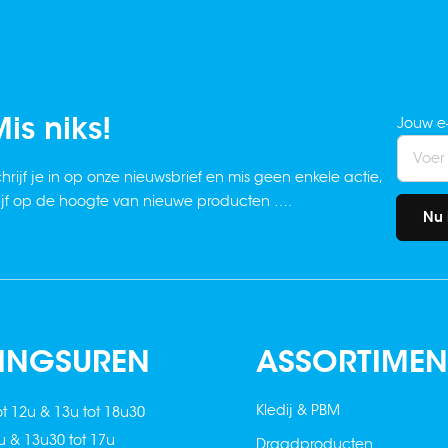
is niks!
Jouw e
hrijf je in op onze nieuwsbrief en mis geen enkele actie,
ijf op de hoogte van nieuwe producten ….
Nu 
INGSUREN
ASSORTIMEN
Kledij & PBM
ot 12u & 13u tot 18u30
2u & 13u30 tot 17u
Draadproducten