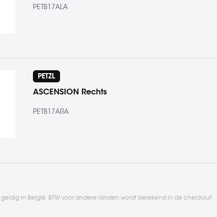
PETB17ALA
PETZL
ASCENSION Rechts
PETB17ARA
l geldig in België. BTW voor andere landen wordt berekend in de checkout.