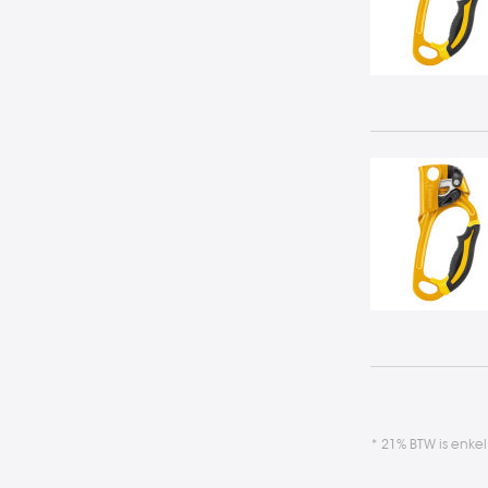
* 21% BTW is enke