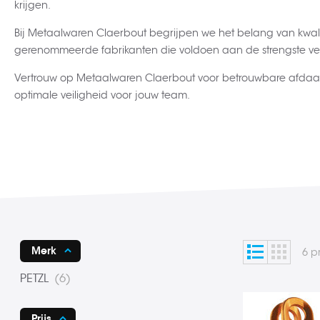
krijgen.
Bij Metaalwaren Claerbout begrijpen we het belang van kwal
gerenommeerde fabrikanten die voldoen aan de strengste vei
Vertrouw op Metaalwaren Claerbout voor betrouwbare afdaal
optimale veiligheid voor jouw team.
Lijst
Foto-
Tonen
Merk
6
p
tabel
als
product
PETZL
6
Prijs