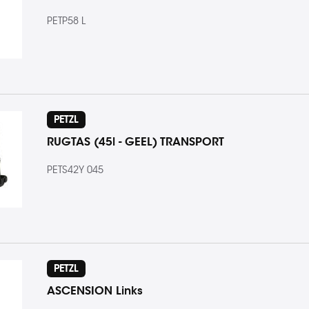
PETP58 L
PETZL
RUGTAS (45l - GEEL) TRANSPORT
PETS42Y 045
PETZL
ASCENSION Links