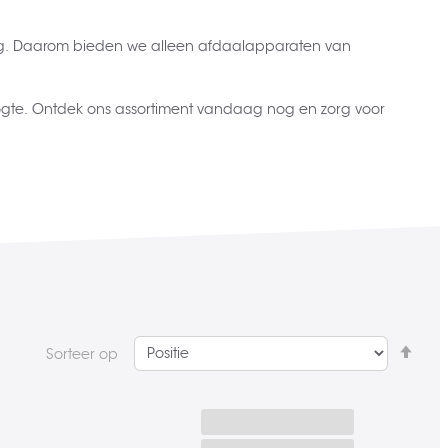
ing. Daarom bieden we alleen afdaalapparaten van
gte. Ontdek ons assortiment vandaag nog en zorg voor
Van
Sorteer op
hoo
naa
laa
sort