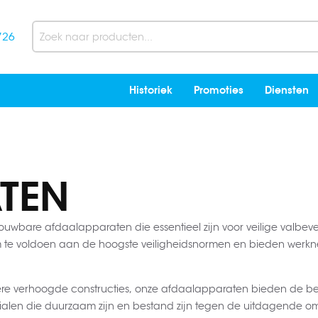
726
Search
Historiek
Promoties
Diensten
n
TEN
ouwbare afdaalapparaten die essentieel zijn voor veilige valbe
m te voldoen aan de hoogste veiligheidsnormen en bieden werk
ere verhoogde constructies, onze afdaalapparaten bieden de b
ialen die duurzaam zijn en bestand zijn tegen de uitdagend