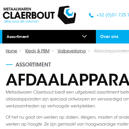
+32 (0)51 725 
Over ons
Assortiment
Home
Kledij & PBM
Valbeveiliging
Afdaalapparate
ASSORTIMENT
AFDAALAPPARA
Metaalwaren Claerbout biedt een uitgebreid assortiment betr
afdaalapparaten zijn speciaal ontworpen en vervaardigd o
werkzaamheden op verhoogde werkplekken.
Of het nu gaat om werken op daken, steigers, masten of and
werken op hoogte. Ze zijn gemaakt van hoogwaardige mater