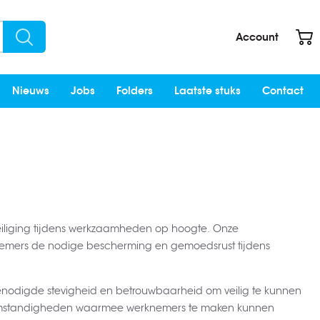
W
Account
Search
Nieuws
Jobs
Folders
Laatste stuks
Contact
veiliging tijdens werkzaamheden op hoogte. Onze
nemers de nodige bescherming en gemoedsrust tijdens
enodigde stevigheid en betrouwbaarheid om veilig te kunnen
e omstandigheden waarmee werknemers te maken kunnen