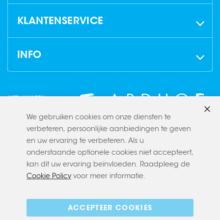
KLANTENSERVICE
INFO
We gebruiken cookies om onze diensten te
Slui
verbeteren, persoonlijke aanbiedingen te geven
en uw ervaring te verbeteren. Als u
onderstaande optionele cookies niet accepteert,
kan dit uw ervaring beïnvloeden. Raadpleeg de
Cookie Policy
voor meer informatie.
Copyright © 2022 CLAERBOUT
Algemene voorwaarden
Privacy policy
Cookie policy
ACCEPTEER COOKIES