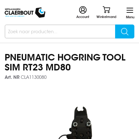
Account
Winkelmand
Menu
Searc
Search
PNEUMATIC HOGRING TOOL
SIM RT23 MD80
Art. NR
CLA1130080
Ga
naar
het
einde
van
de
afbeeldingen-