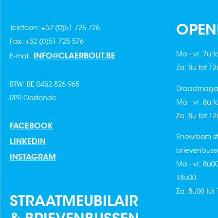
OPEN
Telefoon: +32 (0)51 725 726
Fax: +32 (0)51 725 576
Ma - vr: 7u t
INFO@CLAERBOUT.BE
E-mail:
Za: 8u tot 1
BTW: BE 0432.826.965
Draadmagaz
RPR Oostende
Ma - vr: 8u t
Za: 8u tot 1
FACEBOOK
Showroom st
LINKEDIN
brievenbuss
INSTAGRAM
Ma - vr: 8u0
18u00
Za: 8u00 tot
STRAATMEUBILAIR