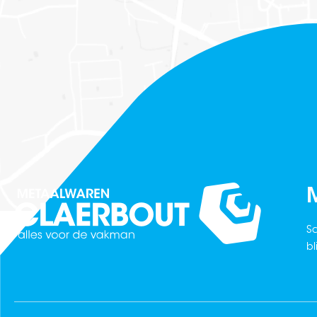
M
Sc
bl