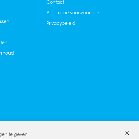
Contact
Algemene voorwaarden
ussen
Privacybeleid
cten
derhoud
ngen te geven