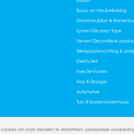
Kluizen
Bouw- en meubelbeslag
Straatmeubilair & Brievenb
Lijmen/Silicone/ Tape
Verven/Decoratieve produ
Werkplaatsinrichting & on
Elektriciteit
Insectenhorren
Gas & Droogijs
Automotive
Tuin & bodemonderhoud
cookies om onze diensten te verbeteren, persoonlijke aanbiedi