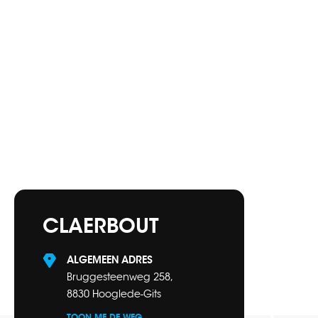
CLAERBOUT
ALGEMEEN ADRES
Bruggesteenweg 258,
8830 Hooglede-Gits
TOON ME DE WEG