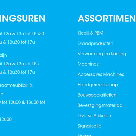
INGSUREN
ASSORTIMEN
Kledij & PBM
ot 12u & 13u tot 18u30
2u & 13u30 tot 17u
Draadproducten
Verwarming en Koeling
ijn
ot 12u & 13u tot 18u
Machines
2u & 13u30 tot 17u
Accessoires Machines
Handgereedschap
raatmeubilair &
en
Bouwspecialiteiten
0 tot 12u00 & 13u00 tot
Bevestigingsmateriaal
Diverse Artikelen
 12u00
Signalisatie