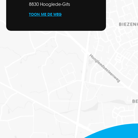
8830 Hooglede-Gits
TOON ME DE WEG