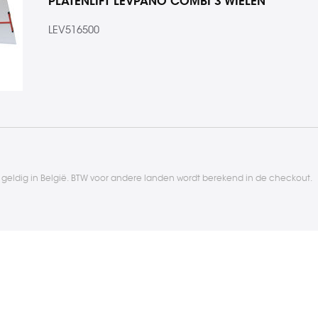
PLATENLIFT LEVPANO COMBI 3 WIELEN
LEV516500
l geldig in België. BTW voor andere landen wordt berekend in de checkout.