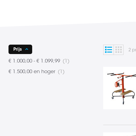
Lijst
Foto-
Tonen
Prijs
2
p
tabel
als
product
€ 1.000,00
-
€ 1.099,99
1
product
€ 1.500,00
en hoger
1