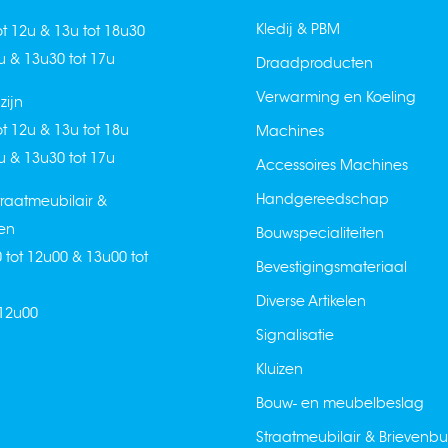
Kledij & PBM
ot 12u & 13u tot 18u30
2u & 13u30 tot 17u
Draadproducten
Verwarming en Koeling
ijn
ot 12u & 13u tot 18u
Machines
2u & 13u30 tot 17u
Accessoires Machines
Handgereedschap
raatmeubilair &
en
Bouwspecialiteiten
0 tot 12u00 & 13u00 tot
Bevestigingsmateriaal
Diverse Artikelen
 12u00
Signalisatie
Kluizen
Bouw- en meubelbeslag
Straatmeubilair & Brievenb