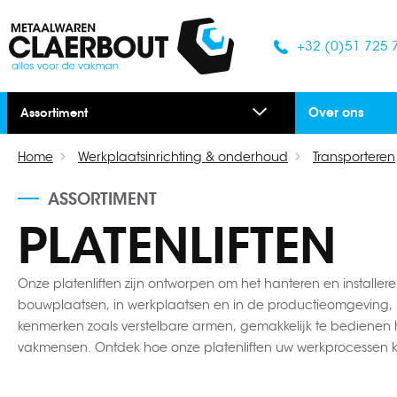
+32 (0)51 725 
Over ons
Assortiment
Home
Werkplaatsinrichting & onderhoud
Transporteren
ASSORTIMENT
PLATENLIFTEN
Onze platenliften zijn ontworpen om het hanteren en installer
bouwplaatsen, in werkplaatsen en in de productieomgeving, bie
kenmerken zoals verstelbare armen, gemakkelijk te bedienen he
vakmensen. Ontdek hoe onze platenliften uw werkprocessen k