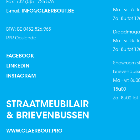
Fax: +32 (0)51 725 576
Ma - vr: 7u t
INFO@CLAERBOUT.BE
E-mail:
Za: 8u tot 1
BTW: BE 0432.826.965
Draadmagaz
RPR Oostende
Ma - vr: 8u t
Za: 8u tot 1
FACEBOOK
Showroom st
LINKEDIN
brievenbuss
INSTAGRAM
Ma - vr: 8u0
18u00
Za: 8u00 tot
STRAATMEUBILAIR
& BRIEVENBUSSEN
WWW.CLAERBOUT.PRO