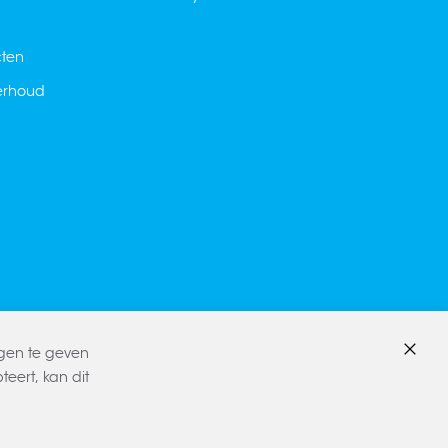
cten
derhoud
ngen te geven
Sluite
eert, kan dit