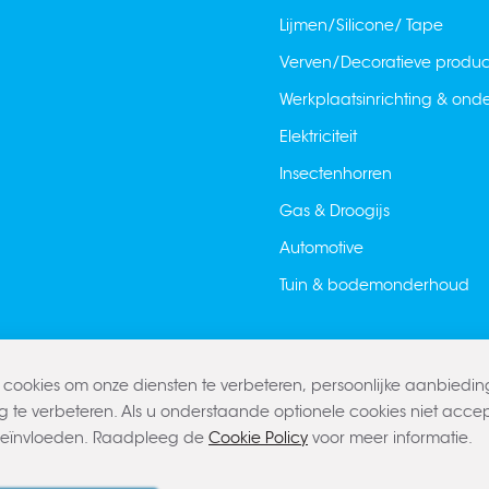
Lijmen/Silicone/ Tape
Verven/Decoratieve produ
Werkplaatsinrichting & on
Elektriciteit
Insectenhorren
Gas & Droogijs
Automotive
Tuin & bodemonderhoud
cookies om onze diensten te verbeteren, persoonlijke aanbiedi
g te verbeteren. Als u onderstaande optionele cookies niet accept
beïnvloeden. Raadpleeg de
Cookie Policy
voor meer informatie.