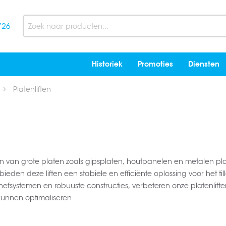
726
Search
Historiek
Promoties
Diensten
Platenliften
en van grote platen zoals gipsplaten, houtpanelen en metalen pla
den deze liften een stabiele en efficiënte oplossing voor het ti
fsystemen en robuuste constructies, verbeteren onze platenliften
unnen optimaliseren.