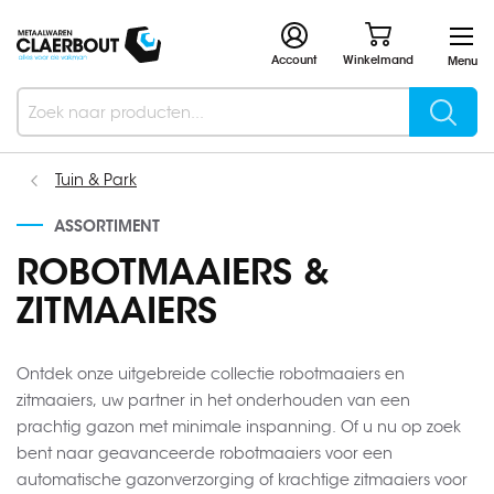
Account
Winkelmand
Menu
Searc
Search
Tuin & Park
ASSORTIMENT
ROBOTMAAIERS &
ZITMAAIERS
Ontdek onze uitgebreide collectie robotmaaiers en
zitmaaiers, uw partner in het onderhouden van een
prachtig gazon met minimale inspanning. Of u nu op zoek
bent naar geavanceerde robotmaaiers voor een
automatische gazonverzorging of krachtige zitmaaiers voor