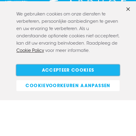
We gebruiken cookies om onze diensten te
Slui
verbeteren, persoonlijke aanbiedingen te geven
en uw ervaring te verbeteren. Als u
onderstaande optionele cookies niet accepteert,
kan dit uw ervaring beïnvloeden. Raadpleeg de
Cookie Policy
voor meer informatie.
Copyright © 2022 CLAERBOUT
Algemene voorwaarden
Privacy policy
Cookie policy
ACCEPTEER COOKIES
E-commerce
COOKIEVOORKEUREN AANPASSEN