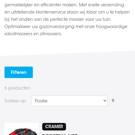
gemakkelijker en efficiënter maken. Met snelle verzending
en uitstekende klantenservice staan wij klaar om u te helpen
bij het vinden van de perfecte maaier voor uw tuin.
Optimaliseer uw gazonverzorging met onze hoogwaardige
robotmaaiers en zitmaaiers.
Filteren
6
producten
Van
Sorteer op
hoog
naar
laag
CRAMER
sorteren