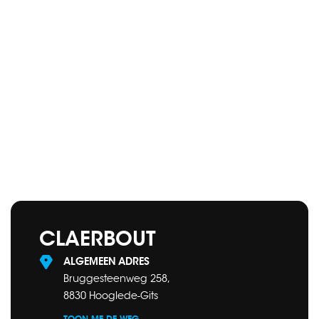
CLAERBOUT
ALGEMEEN ADRES
Bruggesteenweg 258,
8830 Hooglede-Gits
TOON ME DE WEG