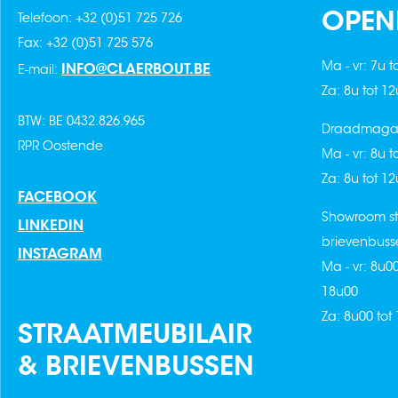
OPEN
Telefoon: +32 (0)51 725 726
Fax: +32 (0)51 725 576
Ma - vr: 7u t
INFO@CLAERBOUT.BE
E-mail:
Za: 8u tot 1
BTW: BE 0432.826.965
Draadmagaz
RPR Oostende
Ma - vr: 8u t
Za: 8u tot 1
FACEBOOK
Showroom st
LINKEDIN
brievenbuss
INSTAGRAM
Ma - vr: 8u0
18u00
Za: 8u00 tot
STRAATMEUBILAIR
& BRIEVENBUSSEN