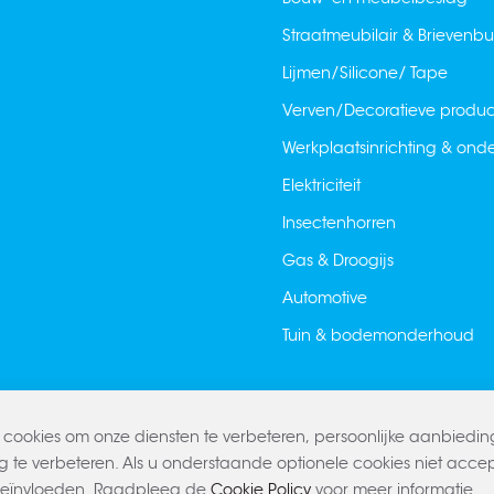
Straatmeubilair & Brievenb
Lijmen/Silicone/ Tape
Verven/Decoratieve produ
Werkplaatsinrichting & on
Elektriciteit
Insectenhorren
Gas & Droogijs
Automotive
Tuin & bodemonderhoud
cookies om onze diensten te verbeteren, persoonlijke aanbiedi
g te verbeteren. Als u onderstaande optionele cookies niet accept
beïnvloeden. Raadpleeg de
Cookie Policy
voor meer informatie.