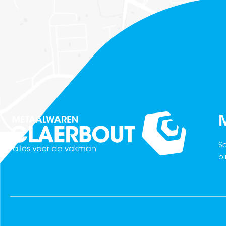
M
Sc
bl