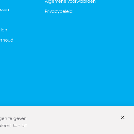
Algemene voorwaarden
ussen
Privacybeleid
cten
derhoud
ngen te geven
Sluite
eert, kan dit