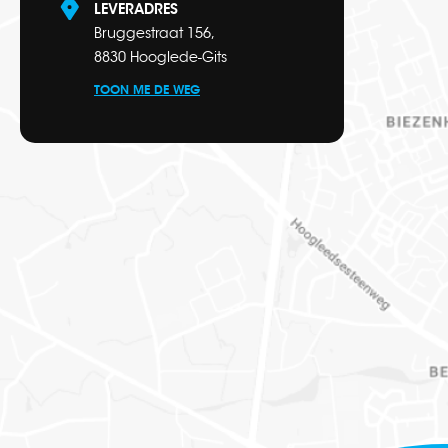
LEVERADRES
Bruggestraat 156,
8830 Hooglede-Gits
TOON ME DE WEG