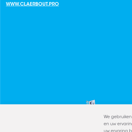
WWW.CLAERBOUT.PRO
We gebruiken 
en uw ervarin
uw ervaring 