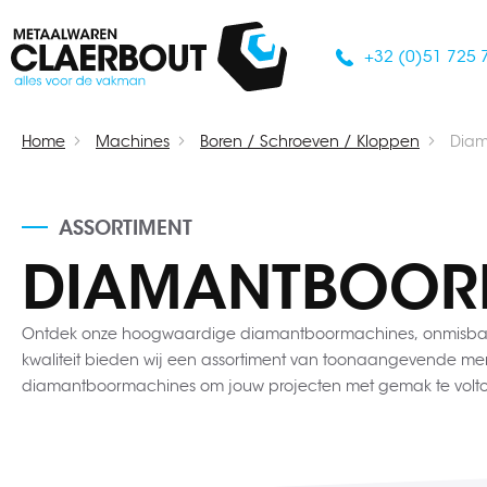
+32 (0)51 725 
Home
Machines
Boren / Schroeven / Kloppen
Diam
ASSORTIMENT
DIAMANTBOOR
Ontdek onze hoogwaardige diamantboormachines, onmisbaar vo
kwaliteit bieden wij een assortiment van toonaangevende mer
diamantboormachines om jouw projecten met gemak te volto