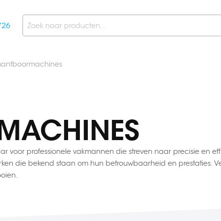
726
Search
antboormachines
MACHINES
or professionele vakmannen die streven naar precisie en effic
ken die bekend staan om hun betrouwbaarheid en prestaties. Ver
oien.