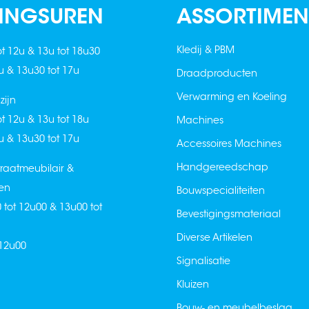
INGSUREN
ASSORTIMEN
Kledij & PBM
ot 12u & 13u tot 18u30
2u & 13u30 tot 17u
Draadproducten
Verwarming en Koeling
ijn
ot 12u & 13u tot 18u
Machines
2u & 13u30 tot 17u
Accessoires Machines
Handgereedschap
raatmeubilair &
en
Bouwspecialiteiten
0 tot 12u00 & 13u00 tot
Bevestigingsmateriaal
Diverse Artikelen
 12u00
Signalisatie
Kluizen
Bouw- en meubelbeslag