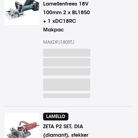
Lamellenfrees 18V
100mm 2 x BL1850
+ 1 xDC18RC
Makpac
MAKDPJ180RTJ
LAMELLO
ZETA P2 SET, DIA
(diamant), stekker