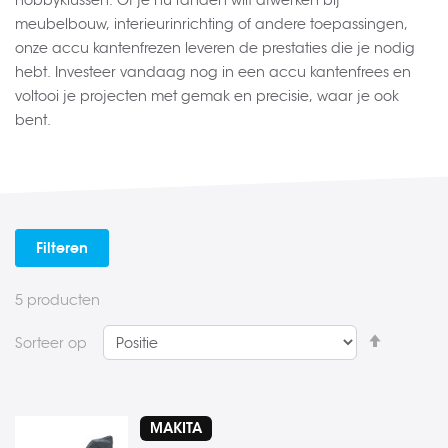
hobbyklussen. Of je nu randen wilt afwerken bij
meubelbouw, interieurinrichting of andere toepassingen,
onze accu kantenfrezen leveren de prestaties die je nodig
hebt. Investeer vandaag nog in een accu kantenfrees en
voltooi je projecten met gemak en precisie, waar je ook
bent.
Filteren
5
producten
Van
Sorteer op
hoog
naar
laag
MAKITA
sorteren