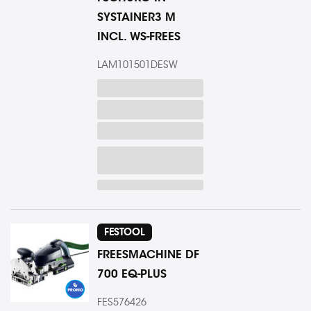
SYSTAINER3 M
INCL. WS-FREES
LAM101501DESW
FESTOOL
FREESMACHINE DF
700 EQ-PLUS
FES576426