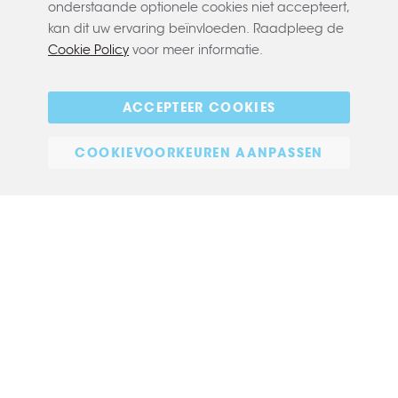
onderstaande optionele cookies niet accepteert,
kan dit uw ervaring beïnvloeden. Raadpleeg de
Cookie Policy
voor meer informatie.
Copyright © 2022 CLAERBOUT
Algemene voorwaarden
Privacy policy
Cookie policy
ACCEPTEER COOKIES
E-commerce
COOKIEVOORKEUREN AANPASSEN