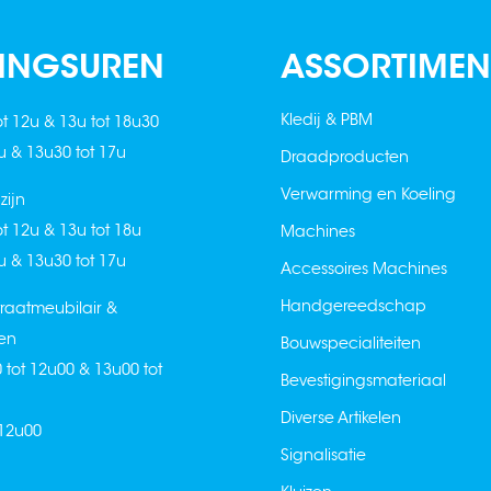
INGSUREN
ASSORTIMEN
Kledij & PBM
ot 12u & 13u tot 18u30
2u & 13u30 tot 17u
Draadproducten
Verwarming en Koeling
ijn
ot 12u & 13u tot 18u
Machines
2u & 13u30 tot 17u
Accessoires Machines
Handgereedschap
raatmeubilair &
en
Bouwspecialiteiten
0 tot 12u00 & 13u00 tot
Bevestigingsmateriaal
Diverse Artikelen
 12u00
Signalisatie