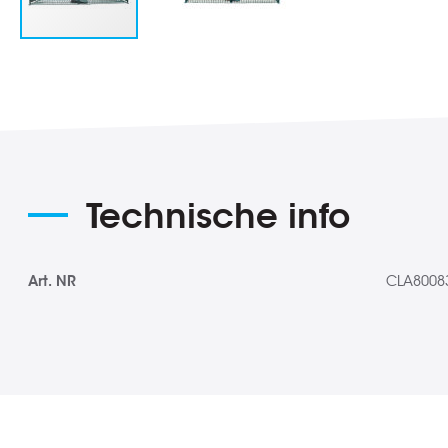
Ga
naar
het
begin
van
Technische info
de
afbeeldingen-
gallerij
Meer
Art. NR
CLA8008
informatie