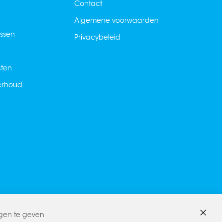
Contact
Algemene voorwaarden
ussen
Privacybeleid
cten
derhoud
ngen te geven