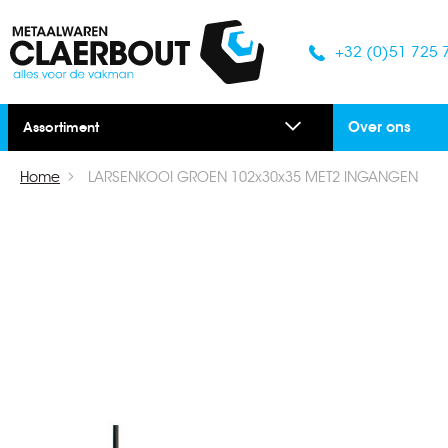
+32 (0)51 725 
Over ons
Assortiment
Home
LARSENKOOI GROEN 102x30x35 MET2 INGANGEN
Ga
naar
het
einde
van
de
afbeeldingen-
gallerij