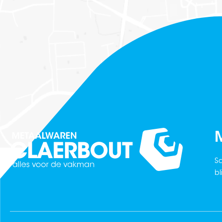
M
Sc
bl