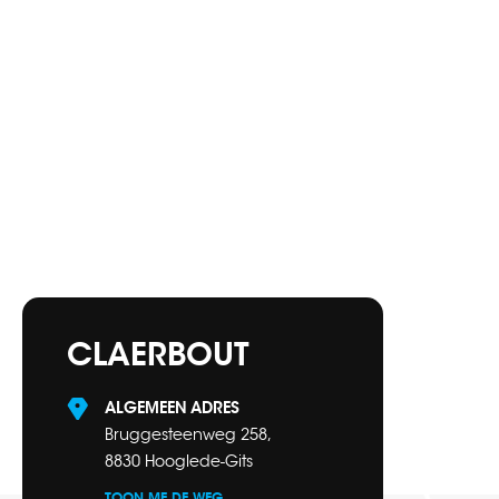
CLAERBOUT
ALGEMEEN ADRES
Bruggesteenweg 258,
8830 Hooglede-Gits
TOON ME DE WEG