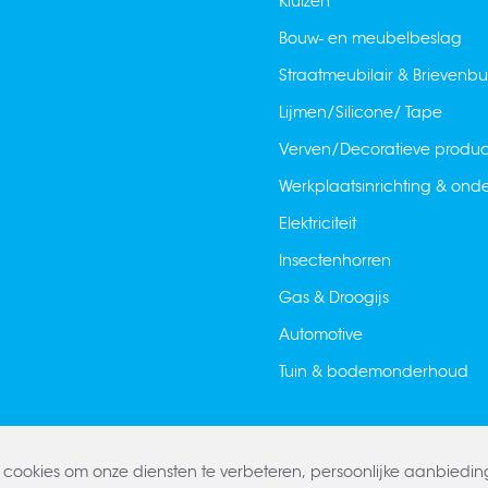
Kluizen
Bouw- en meubelbeslag
Straatmeubilair & Brievenb
Lijmen/Silicone/ Tape
Verven/Decoratieve produ
Werkplaatsinrichting & on
Elektriciteit
Insectenhorren
Gas & Droogijs
Automotive
Tuin & bodemonderhoud
cookies om onze diensten te verbeteren, persoonlijke aanbiedi