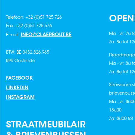
OPEN
Telefoon: +32 (0)51 725 726
Fax: +32 (0)51 725 576
Ma - vr: 7u t
INFO@CLAERBOUT.BE
E-mail:
Za: 8u tot 1
BTW: BE 0432.826.965
Draadmagaz
RPR Oostende
Ma - vr: 8u t
Za: 8u tot 1
FACEBOOK
Showroom st
LINKEDIN
brievenbuss
INSTAGRAM
Ma - vr: 8u0
18u00
Za: 8u00 tot
STRAATMEUBILAIR