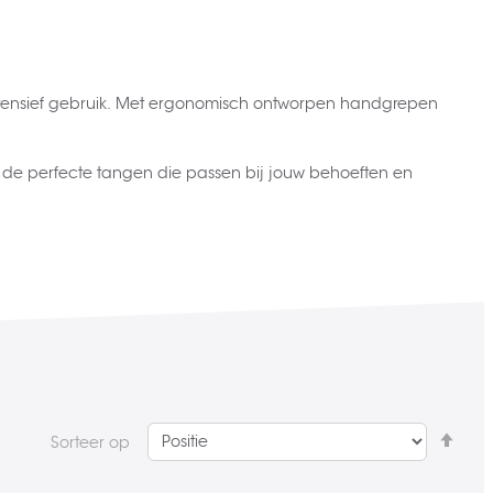
intensief gebruik. Met ergonomisch ontworpen handgrepen
nd de perfecte tangen die passen bij jouw behoeften en
Van
Sorteer op
hoo
naa