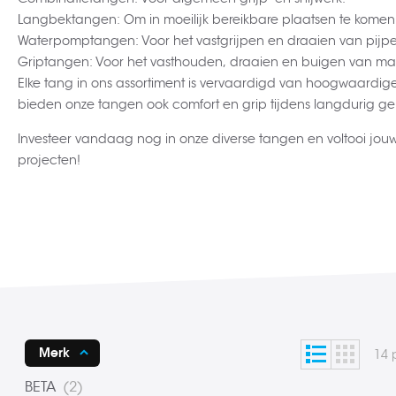
Langbektangen: Om in moeilijk bereikbare plaatsen te komen
Waterpomptangen: Voor het vastgrijpen en draaien van pijpe
Griptangen: Voor het vasthouden, draaien en buigen van mat
Elke tang in ons assortiment is vervaardigd van hoogwaardi
bieden onze tangen ook comfort en grip tijdens langdurig ge
Investeer vandaag nog in onze diverse tangen en voltooi jouw 
projecten!
Lijst
Foto-
Tonen
Merk
14
p
tabel
als
product
BETA
2