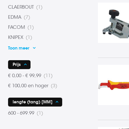
product
CLAERBOUT
1
product
EDMA
7
product
FACOM
1
product
KNIPEX
1
Toon meer
Prijs
product
€ 0,00
-
€ 99,99
11
product
€ 100,00
en hoger
3
lengte (tang) [MM]
product
600 - 699.99
1