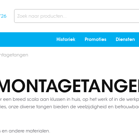
726
Search
Historiek
Promoties
Diensten
ontagetangen
 MONTAGETANGE
r een breed scala aan klussen in huis, op het werk of in de werkp
, onze diverse tangen bieden de veelzijdigheid en betrouwbaarh
 en andere materialen.