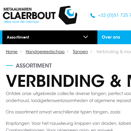
+32 (0)51 725 
Over ons
Assortiment
Home
Handgereedschap
Tangen
Verbinding & m
ASSORTIMENT
VERBINDING &
Ontdek onze uitgebreide collectie diverse tangen, perfect voo
onderhoud, loodgieterswerkzaamheden of algemene reparaties
Ons assortiment omvat verschillende typen tangen, zoals:
Kniptangen: Voor het nauwkeurig knippen van draden, kabels
Combinatietangen: Voor algemeen grijp- en snijwerk.