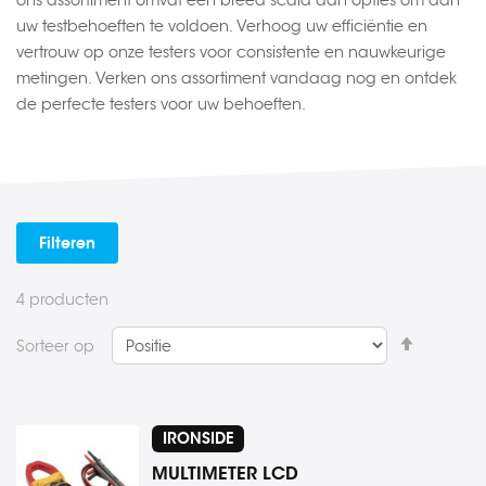
ons assortiment omvat een breed scala aan opties om aan
uw testbehoeften te voldoen. Verhoog uw efficiëntie en
vertrouw op onze testers voor consistente en nauwkeurige
metingen. Verken ons assortiment vandaag nog en ontdek
de perfecte testers voor uw behoeften.
Filteren
4
producten
Van
Sorteer op
hoog
naar
laag
IRONSIDE
sorteren
MULTIMETER LCD