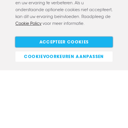
en uw ervaring te verbeteren. Als u
onderstaande optionele cookies niet accepteert,
kan dit uw ervaring beïnvloeden. Raadpleeg de
Cookie Policy
voor meer informatie.
Copyright © 2022 CLAERBOUT
Algemene voorwaarden
Privacy policy
Cookie policy
ACCEPTEER COOKIES
E-commerce
COOKIEVOORKEUREN AANPASSEN