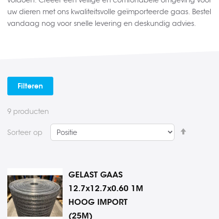
voldoen. Creëer een veilige en comfortabele omgeving voor
uw dieren met ons kwaliteitsvolle geïmporteerde gaas. Bestel
vandaag nog voor snelle levering en deskundig advies.
Filteren
9
producten
Van
Sorteer op
hoog
naar
laag
GELAST GAAS
sorteren
12.7x12.7x0.60 1M
HOOG IMPORT
(25M)