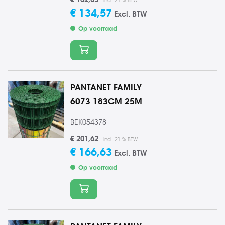
Incl. 21 % BTW
€ 134,57
Excl. BTW
Op voorraad
In winkelmand
PANTANET FAMILY
6073 183CM 25M
BEK054378
€ 201,62
Incl. 21 % BTW
€ 166,63
Excl. BTW
Op voorraad
In winkelmand