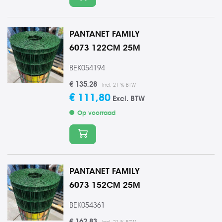
PANTANET FAMILY
6073 122CM 25M
BEK054194
€ 135,28
Incl. 21 % BTW
€ 111,80
Excl. BTW
Op voorraad
In winkelmand
PANTANET FAMILY
6073 152CM 25M
BEK054361
€ 162,83