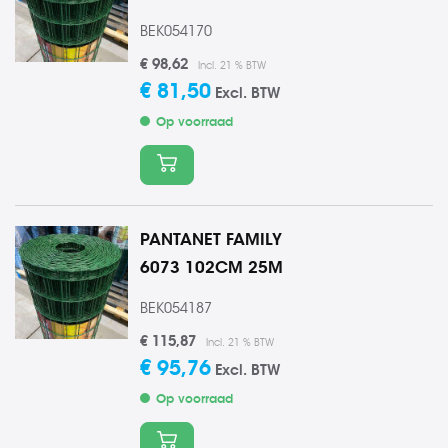
BEK054170
€ 98,62
Incl. 21 % BTW
€ 81,50
Excl. BTW
Op voorraad
In winkelmand
PANTANET FAMILY
6073 102CM 25M
BEK054187
€ 115,87
Incl. 21 % BTW
€ 95,76
Excl. BTW
Op voorraad
In winkelmand