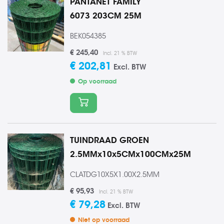
PANTANET FAMILY
6073 203CM 25M
BEK054385
€ 245,40
Incl. 21 % BTW
€ 202,81
Excl. BTW
Op voorraad
In winkelmand
TUINDRAAD GROEN
2.5MMx10x5CMx100CMx25M
CLATDG10X5X1.00X2.5MM
€ 95,93
Incl. 21 % BTW
€ 79,28
Excl. BTW
Niet op voorraad