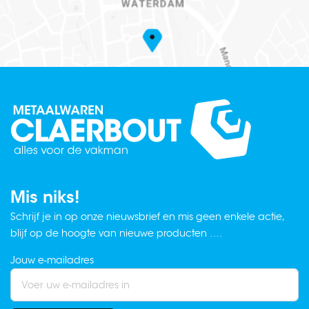
Mis niks!
Schrijf je in op onze nieuwsbrief en mis geen enkele actie,
blijf op de hoogte van nieuwe producten ….
Jouw e-mailadres