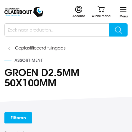
Account
Winkelmand
Menu
Searc
Search
Geplastificeerd tuingaas
ASSORTIMENT
GROEN D2.5MM
50X100MM
Filteren