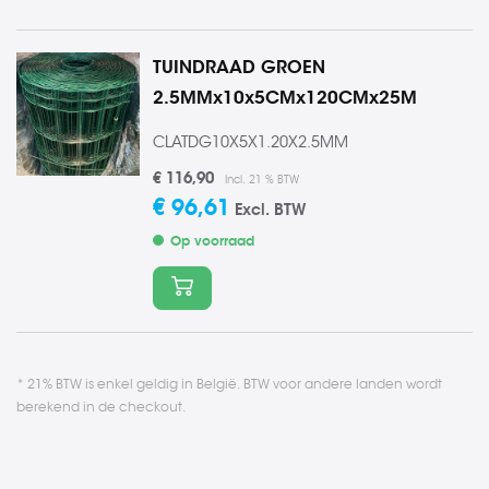
TUINDRAAD GROEN
2.5MMx10x5CMx120CMx25M
CLATDG10X5X1.20X2.5MM
€ 116,90
Incl. 21 % BTW
€ 96,61
Excl. BTW
Op voorraad
In winkelmand
* 21% BTW is enkel geldig in België. BTW voor andere landen wordt
berekend in de checkout.