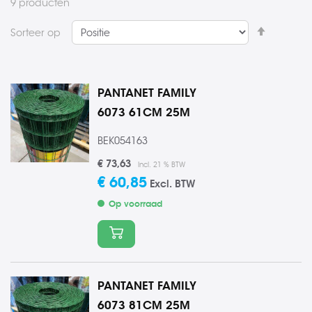
9
producten
Van
Sorteer op
hoog
naar
laag
PANTANET FAMILY
sorteren
6073 61CM 25M
BEK054163
€ 73,63
Incl. 21 % BTW
€ 60,85
Excl. BTW
Op voorraad
In winkelmand
PANTANET FAMILY
6073 81CM 25M