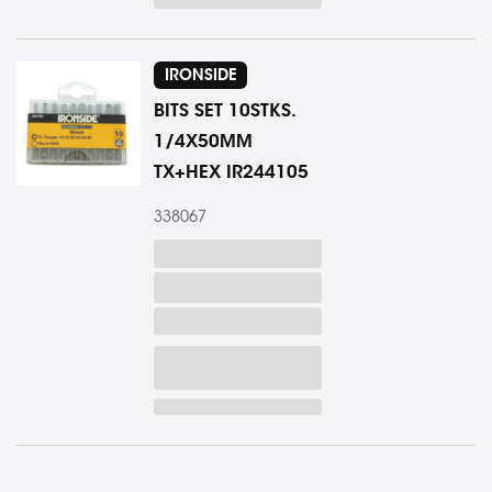
IRONSIDE
BITS SET 10STKS.
1/4X50MM
TX+HEX IR244105
338067