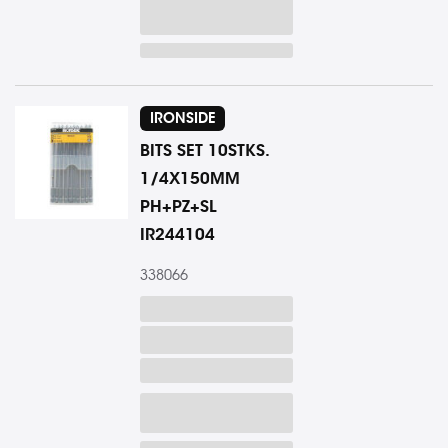
IRONSIDE
BITS SET 10STKS.
1/4X150MM
PH+PZ+SL
IR244104
338066