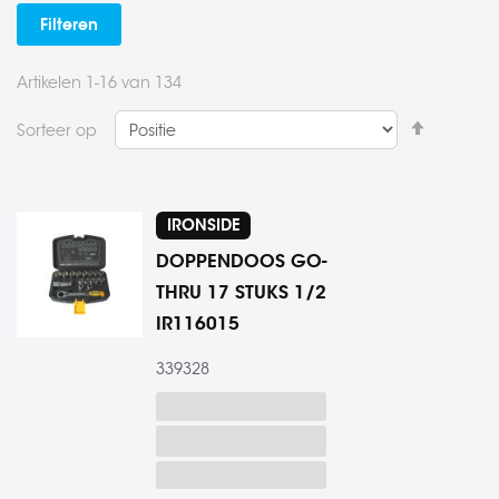
Filteren
Artikelen
1
-
16
van
134
Van
Sorteer op
hoog
naar
laag
IRONSIDE
sorteren
DOPPENDOOS GO-
THRU 17 STUKS 1/2
IR116015
339328