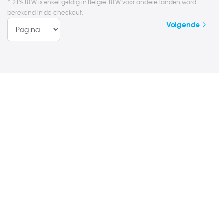
* 21% BTW is enkel geldig in België. BTW voor andere landen wordt
berekend in de checkout.
Pagina
Pagina
Volgende