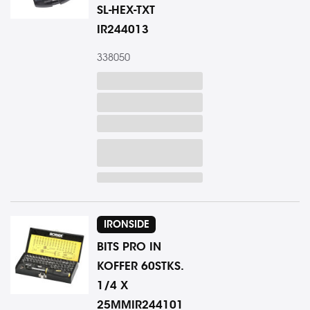
SL-HEX-TXT
IR244013
338050
IRONSIDE
BITS PRO IN
KOFFER 60STKS.
1/4 X
25MMIR244101