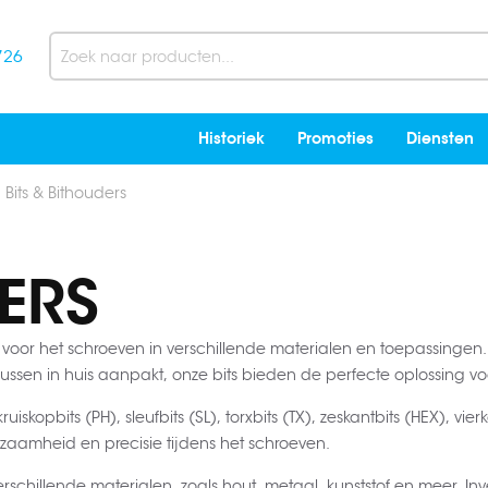
726
Search
Historiek
Promoties
Diensten
Bits & Bithouders
ERS
s voor het schroeven in verschillende materialen en toepassingen
 klussen in huis aanpakt, onze bits bieden de perfecte oplossing v
opbits (PH), sleufbits (SL), torxbits (TX), zeskantbits (HEX), vier
amheid en precisie tijdens het schroeven.
rschillende materialen, zoals hout, metaal, kunststof en meer. I