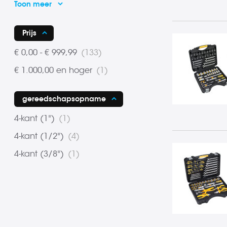
Toon meer
Prijs
product
€ 0,00
-
€ 999,99
133
product
€ 1.000,00
en hoger
1
gereedschapsopname
product
4-kant (1")
1
product
4-kant (1/2")
4
product
4-kant (3/8")
1