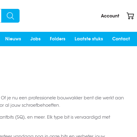
W
Account
Search
Nieuws
Jobs
Folders
Laatste stuks
Contact
. Of je nu een professionele bouwvakker bent die werkt aan
oor al jouw schroefbehoeften.
kantbits (SQ), en meer. Elk type bit is vervaardigd met
nvesteer vandaag nog in onze bits en verbeter jouw