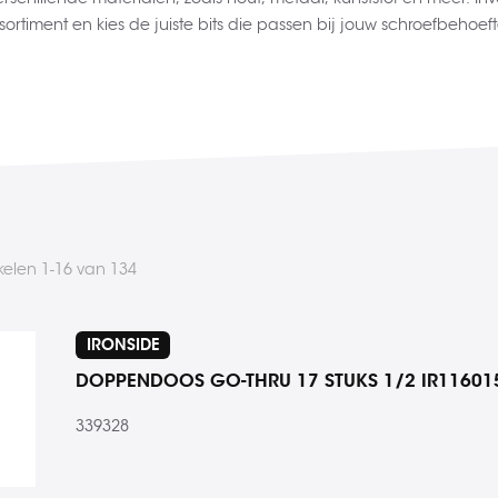
ssortiment en kies de juiste bits die passen bij jouw schroefbeho
ikelen
1
-
16
van
134
IRONSIDE
DOPPENDOOS GO-THRU 17 STUKS 1/2 IR11601
339328