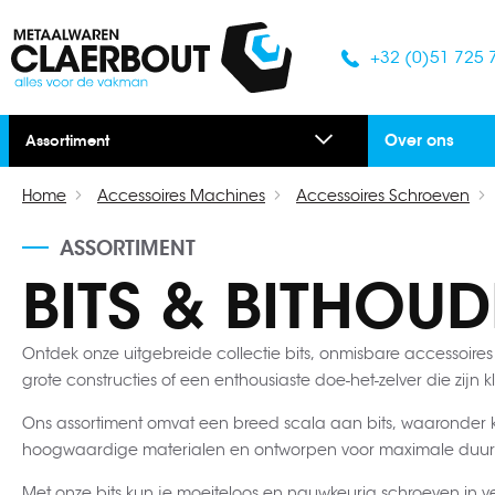
+32 (0)51 725 
Over ons
Assortiment
Home
Accessoires Machines
Accessoires Schroeven
ASSORTIMENT
BITS & BITHOUD
Ontdek onze uitgebreide collectie bits, onmisbare accessoire
grote constructies of een enthousiaste doe-het-zelver die zijn
Ons assortiment omvat een breed scala aan bits, waaronder kruisk
hoogwaardige materialen en ontworpen voor maximale duurza
Met onze bits kun je moeiteloos en nauwkeurig schroeven in ve