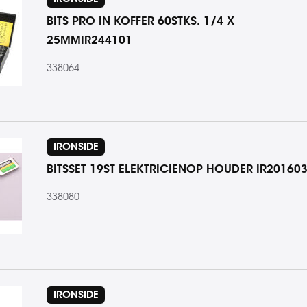
BITS PRO IN KOFFER 60STKS. 1/4 X
25MMIR244101
338064
IRONSIDE
BITSSET 19ST ELEKTRICIENOP HOUDER IR20160
338080
IRONSIDE