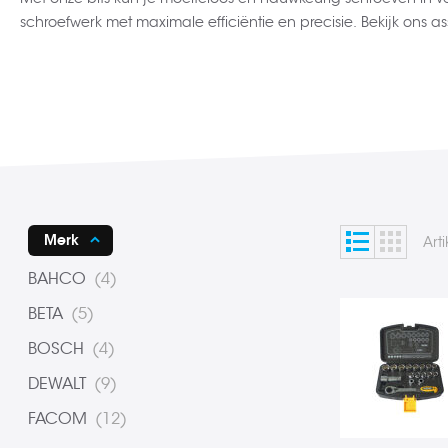
schroefwerk met maximale efficiëntie en precisie. Bekijk ons a
Lijst
Foto-
Tonen
Merk
Art
tabel
als
product
BAHCO
4
product
BETA
5
product
BOSCH
4
product
DEWALT
9
product
FACOM
12