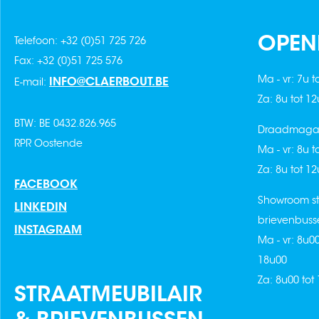
OPEN
Telefoon: +32 (0)51 725 726
Fax: +32 (0)51 725 576
Ma - vr: 7u t
INFO@CLAERBOUT.BE
E-mail:
Za: 8u tot 1
BTW: BE 0432.826.965
Draadmagaz
RPR Oostende
Ma - vr: 8u t
Za: 8u tot 1
FACEBOOK
Showroom st
LINKEDIN
brievenbuss
INSTAGRAM
Ma - vr: 8u0
18u00
Za: 8u00 tot
STRAATMEUBILAIR