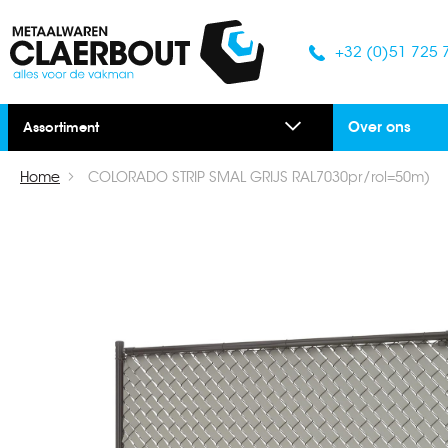
+32 (0)51 725 
Over ons
Assortiment
Home
COLORADO STRIP SMAL GRIJS RAL7030pr/rol=50m)
Ga
naar
het
einde
van
de
afbeeldingen-
gallerij