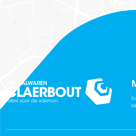
M
Sc
bl