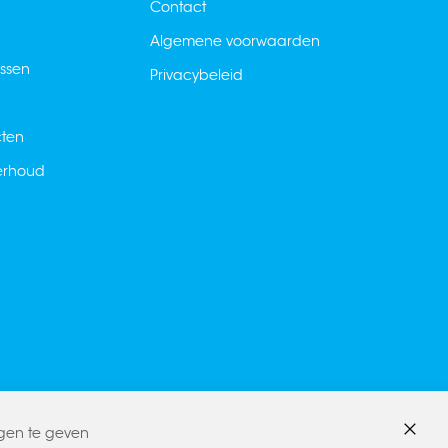
Contact
Algemene voorwaarden
ussen
Privacybeleid
cten
derhoud
ngen te geven