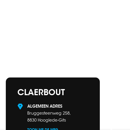
CLAERBOUT
ALGEMEEN ADRES
Bruggesteenweg 258,
8830 Hooglede-Gits
TOON ME DE WEG