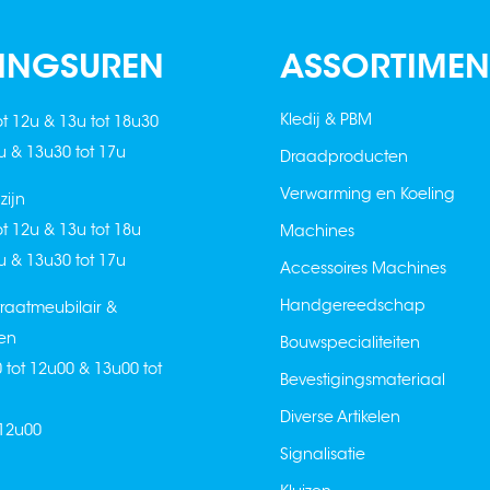
INGSUREN
ASSORTIMEN
Kledij & PBM
ot 12u & 13u tot 18u30
2u & 13u30 tot 17u
Draadproducten
Verwarming en Koeling
ijn
ot 12u & 13u tot 18u
Machines
2u & 13u30 tot 17u
Accessoires Machines
Handgereedschap
raatmeubilair &
en
Bouwspecialiteiten
0 tot 12u00 & 13u00 tot
Bevestigingsmateriaal
Diverse Artikelen
 12u00
Signalisatie