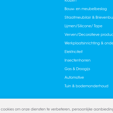
Kluizen
Bouw- en meubelbeslag
Straatmeubilair & Brievenb
Lijmen/Silicone/ Tape
Verven/Decoratieve produ
Werkplaatsinrichting & on
Elektriciteit
Insectenhorren
Gas & Droogijs
Automotive
Tuin & bodemonderhoud
cookies om onze diensten te verbeteren, persoonlijke aanbiedi