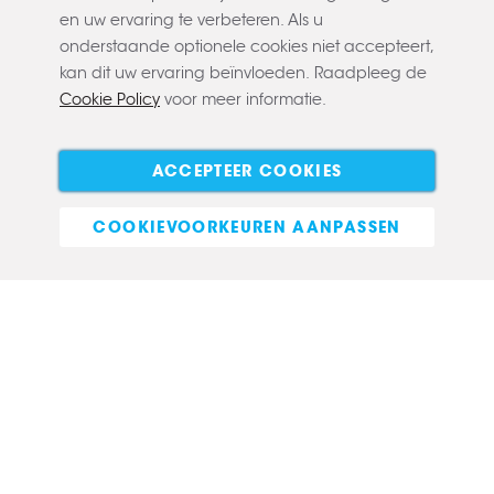
en uw ervaring te verbeteren. Als u
onderstaande optionele cookies niet accepteert,
kan dit uw ervaring beïnvloeden. Raadpleeg de
Cookie Policy
voor meer informatie.
Copyright © 2022 CLAERBOUT
Algemene voorwaarden
Privacy policy
Cookie policy
ACCEPTEER COOKIES
E-commerce
COOKIEVOORKEUREN AANPASSEN