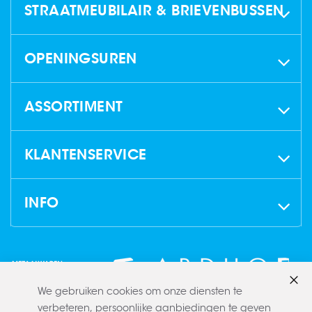
STRAATMEUBILAIR & BRIEVENBUSSEN
OPENINGSUREN
ASSORTIMENT
KLANTENSERVICE
INFO
We gebruiken cookies om onze diensten te
Slui
verbeteren, persoonlijke aanbiedingen te geven