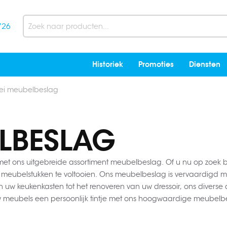
726
Search
Historiek
Promoties
Diensten
rlei meubelbeslag
ELBESLAG
oe met ons uitgebreide assortiment meubelbeslag. Of u nu op zoek 
 meubelstukken te voltooien. Ons meubelbeslag is vervaardigd me
 uw keukenkasten tot het renoveren van uw dressoir, ons divers
w meubels een persoonlijk tintje met ons hoogwaardige meubelb