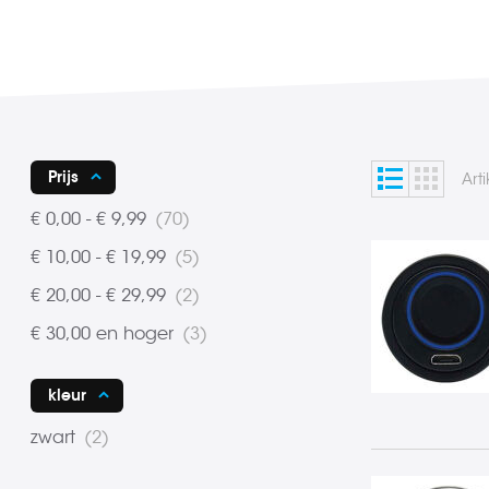
Lijst
Foto-
Tonen
Prijs
Art
tabel
als
product
€ 0,00
-
€ 9,99
70
product
€ 10,00
-
€ 19,99
5
product
€ 20,00
-
€ 29,99
2
product
€ 30,00
en hoger
3
kleur
product
zwart
2