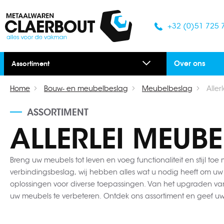
+32 (0)51 725 
Over ons
Assortiment
Home
Bouw- en meubelbeslag
Meubelbeslag
Alle
ASSORTIMENT
ALLERLEI MEUB
Breng uw meubels tot leven en voeg functionaliteit en stijl t
verbindingsbeslag, wij hebben alles wat u nodig heeft om uw
oplossingen voor diverse toepassingen. Van het upgraden van
uw meubels te verbeteren. Ontdek ons assortiment en geef u