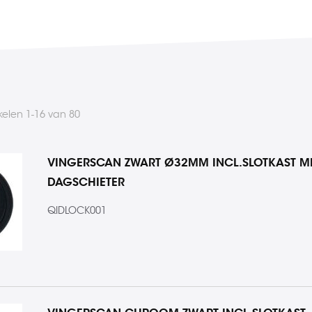
ikelen
1
-
16
van
80
VINGERSCAN ZWART Ø32MM INCL.SLOTKAST M
DAGSCHIETER
QIDLOCK001