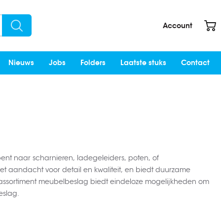
W
Account
Search
Nieuws
Jobs
Folders
Laatste stuks
Contact
bent naar scharnieren, ladegeleiders, poten, of
t aandacht voor detail en kwaliteit, en biedt duurzame
e assortiment meubelbeslag biedt eindeloze mogelijkheden om
eslag.