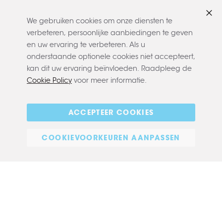
We gebruiken cookies om onze diensten te
Slui
verbeteren, persoonlijke aanbiedingen te geven
en uw ervaring te verbeteren. Als u
onderstaande optionele cookies niet accepteert,
kan dit uw ervaring beïnvloeden. Raadpleeg de
Cookie Policy
voor meer informatie.
Copyright © 2022 CLAERBOUT
Algemene voorwaarden
Privacy policy
Cookie policy
ACCEPTEER COOKIES
E-commerce
COOKIEVOORKEUREN AANPASSEN