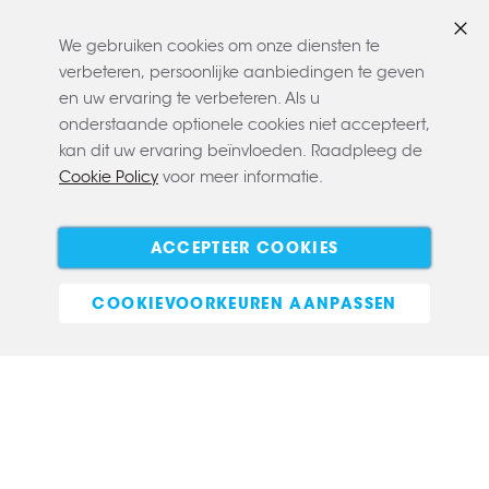
We gebruiken cookies om onze diensten te
Slui
verbeteren, persoonlijke aanbiedingen te geven
en uw ervaring te verbeteren. Als u
onderstaande optionele cookies niet accepteert,
kan dit uw ervaring beïnvloeden. Raadpleeg de
Cookie Policy
voor meer informatie.
Copyright © 2022 CLAERBOUT
Algemene voorwaarden
Privacy policy
Cookie policy
ACCEPTEER COOKIES
E-commerce
COOKIEVOORKEUREN AANPASSEN