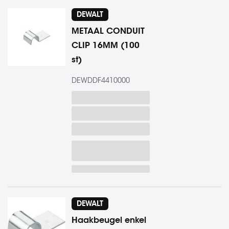
laag
DEWALT
sorteren
METAAL CONDUIT
CLIP 16MM (100
st)
DEWDDF4410000
DEWALT
Haakbeugel enkel