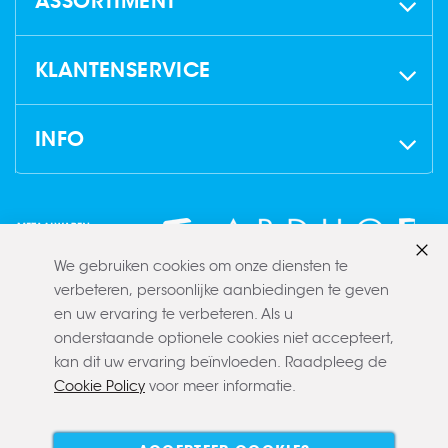
ASSORTIMENT
KLANTENSERVICE
INFO
We gebruiken cookies om onze diensten te
Slui
verbeteren, persoonlijke aanbiedingen te geven
en uw ervaring te verbeteren. Als u
onderstaande optionele cookies niet accepteert,
kan dit uw ervaring beïnvloeden. Raadpleeg de
Cookie Policy
voor meer informatie.
Copyright © 2022 CLAERBOUT
Algemene voorwaarden
Privacy policy
Cookie policy