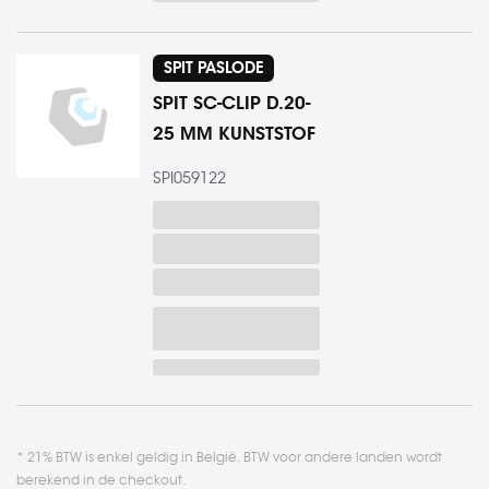
SPIT PASLODE
SPIT SC-CLIP D.20-
25 MM KUNSTSTOF
SPI059122
* 21% BTW is enkel geldig in België. BTW voor andere landen wordt
berekend in de checkout.