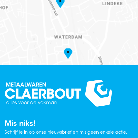
Mis niks!
Schrijf je in op onze nieuwsbrief en mis geen enkele actie,