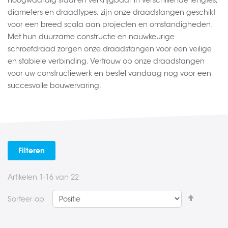
hoogwaardig staal en verkrijgbaar in verschillende lengtes,
diameters en draadtypes, zijn onze draadstangen geschikt
voor een breed scala aan projecten en omstandigheden.
Met hun duurzame constructie en nauwkeurige
schroefdraad zorgen onze draadstangen voor een veilige
en stabiele verbinding. Vertrouw op onze draadstangen
voor uw constructiewerk en bestel vandaag nog voor een
succesvolle bouwervaring.
Filteren
Artikelen
1
-
16
van
22
Van
Sorteer op
hoog
naar