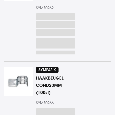
SYM70262
SYMPAFIX
HAAKBEUGEL
COND20MM
(100st)
SYM70266