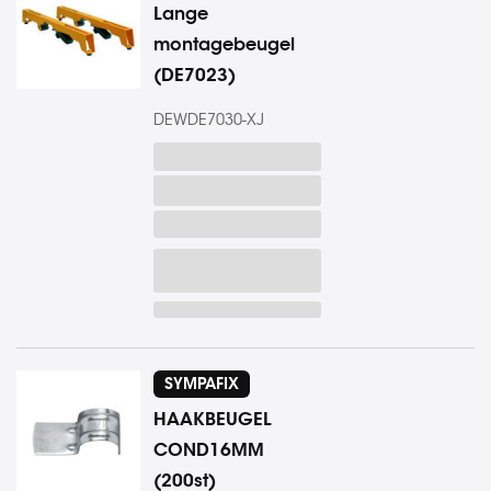
Lange
montagebeugel
(DE7023)
DEWDE7030-XJ
SYMPAFIX
HAAKBEUGEL
COND16MM
(200st)