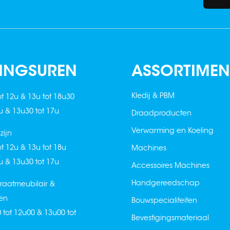
INGSUREN
ASSORTIMEN
Kledij & PBM
ot 12u & 13u tot 18u30
2u & 13u30 tot 17u
Draadproducten
Verwarming en Koeling
ijn
ot 12u & 13u tot 18u
Machines
2u & 13u30 tot 17u
Accessoires Machines
Handgereedschap
raatmeubilair &
en
Bouwspecialiteiten
0 tot 12u00 & 13u00 tot
Bevestigingsmateriaal