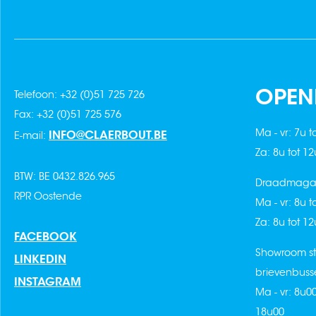
OPEN
Telefoon: +32 (0)51 725 726
Fax: +32 (0)51 725 576
Ma - vr: 7u t
INFO@CLAERBOUT.BE
E-mail:
Za: 8u tot 1
BTW: BE 0432.826.965
Draadmagaz
RPR Oostende
Ma - vr: 8u t
Za: 8u tot 1
FACEBOOK
Showroom st
LINKEDIN
brievenbuss
INSTAGRAM
Ma - vr: 8u0
18u00