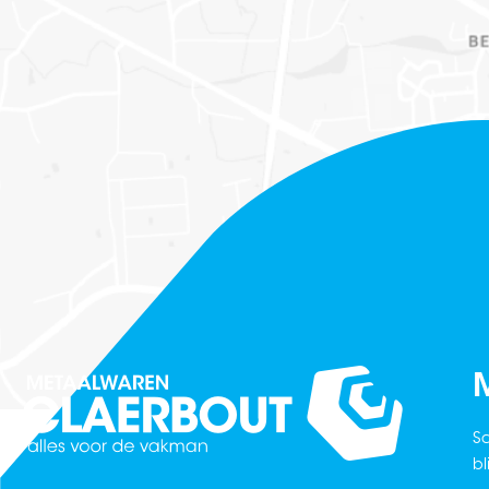
M
Sc
bl