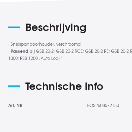
de
afbeeldingen-
gallerij
Beschrijving
· Snelspanboorhouder, verchroomd
·
Passend bij
GSB 20-2; GSB 20-2 RCE; GSB 20-2 RE; GSB 20-2 RE
1000; PSB 1200 „Auto-Lock”
Technische info
Meer
Art. NR
BOS2608572150
informatie