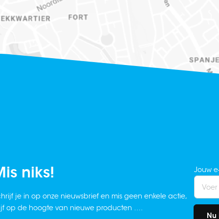
is niks!
Jouw e
hrijf je in op onze nieuwsbrief en mis geen enkele actie,
ijf op de hoogte van nieuwe producten ….
Nu 