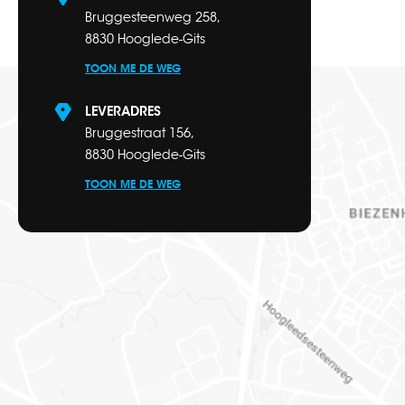
Bruggesteenweg 258,
8830 Hooglede-Gits
TOON ME DE WEG
LEVERADRES
Bruggestraat 156,
8830 Hooglede-Gits
TOON ME DE WEG