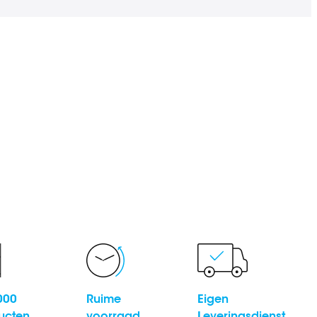
000
Ruime
Eigen
ucten
voorraad
Leveringsdienst