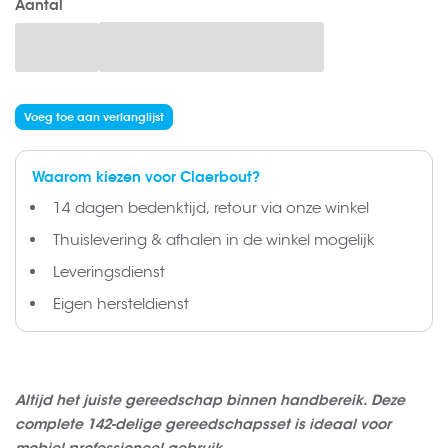
Aantal
afbeeldingen-
gallerij
Voeg toe aan verlanglijst
Waarom kiezen voor Claerbout?
14 dagen bedenktijd, retour via onze winkel
Thuislevering & afhalen in de winkel mogelijk
Leveringsdienst
Eigen hersteldienst
Altijd het juiste gereedschap binnen handbereik. Deze
complete 142-delige gereedschapsset is ideaal voor
mobiel professioneel gebruik.