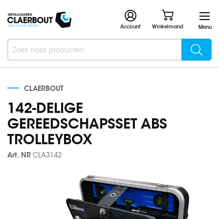
Account
Winkelmand
Menu
Searc
Search
CLAERBOUT
142-DELIGE
GEREEDSCHAPSSET ABS
TROLLEYBOX
Art. NR
CLA3142
Ga
naar
het
einde