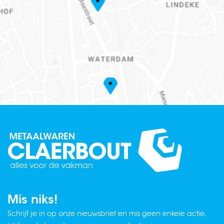
Mis niks!
Schrijf je in op onze nieuwsbrief en mis geen enkele actie,