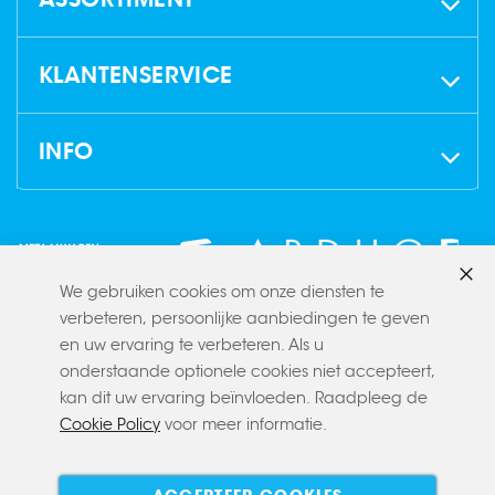
KLANTENSERVICE
INFO
We gebruiken cookies om onze diensten te
Slui
verbeteren, persoonlijke aanbiedingen te geven
en uw ervaring te verbeteren. Als u
onderstaande optionele cookies niet accepteert,
kan dit uw ervaring beïnvloeden. Raadpleeg de
Cookie Policy
voor meer informatie.
Copyright © 2022 CLAERBOUT
Algemene voorwaarden
Privacy policy
Cookie policy